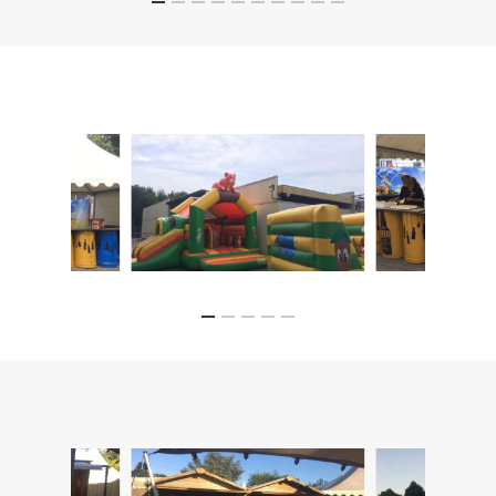
HOME
OVER ONS
IMPRESSIES
BOUWVAK BBQ
BEDRIJFSFEESTEN
CONTACT
BRUILOFTEN
PRODUCTSHEETS
PARTICULIERE FEESTEN