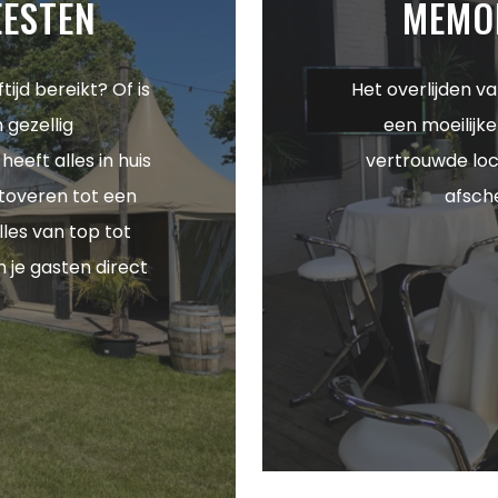
EESTEN
MEMO
tijd bereikt? Of is
Het overlijden va
 gezellig
een moeilijke
eeft alles in huis
vertrouwde loc
 toveren tot een
afsch
lles van top tot
n je gasten direct