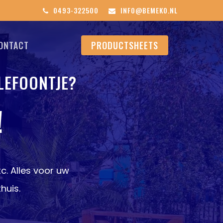
0493-322500
INFO@BEMEKO.NL
ONTACT
PRODUCTSHEETS
LEFOONTJE?
!
c. Alles voor uw
huis.