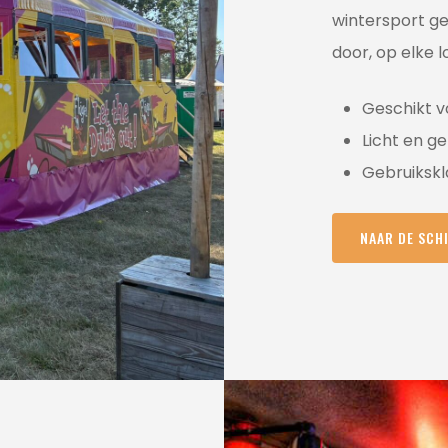
wintersport ge
door, op elke l
Geschikt v
Licht en g
Gebruikskl
NAAR DE SCH