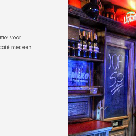
tie! Voor
 café met een