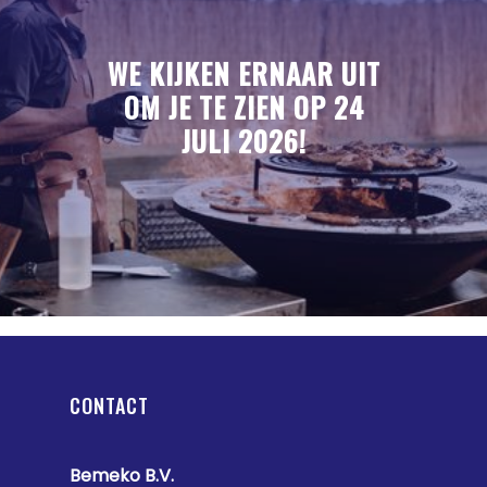
IMPRESSIES
BOUWVAK BBQ
BEDRIJFSFEESTEN
WE KIJKEN ERNAAR UIT
OM JE TE ZIEN OP 24
CONTACT
BRUILOFTEN
JULI 2026!
PRODUCTSHEETS
PARTICULIERE FEESTEN
MEMORABEL AFSCHEID
CONTACT
Bemeko B.V.