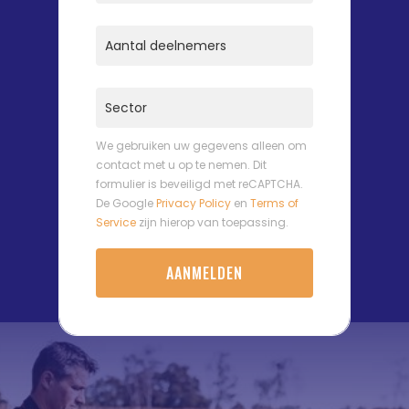
We gebruiken uw gegevens alleen om
contact met u op te nemen. Dit
formulier is beveiligd met reCAPTCHA.
De Google
Privacy Policy
en
Terms of
Service
zijn hierop van toepassing.
HOME
OVER ONS